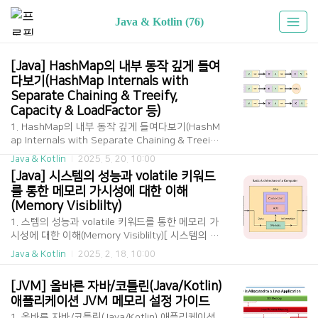
Java & Kotlin (76)
[Java] HashMap의 내부 동작 깊게 들여
다보기(HashMap Internals with 
Separate Chaining & Treeify, 
Capacity & LoadFactor 등)
1. HashMap의 내부 동작 깊게 들여다보기(HashM
ap Internals with Separate Chaining & Treeify,
Capacity & LoadFactor 등)[ HashMap의 해시 버
Java & Kotlin
2025. 5. 20. 10:00
킷 Separate Chaining과 Treeify ]HahsMap은 내
[Java] 시스템의 성능과 volatile 키워드
부적으로 노드 배열로 저장되는데, 이때 각 노드 배
를 통한 메모리 가시성에 대한 이해
열의 요소를 해시 버킷이라고 한다. HashMap을 생
(Memory Visiblilty)
성할 때 별도의 해시 버킷 배열의 capacity를 지정
하지 않는다면 기본값 16으로 할당된다. 이러한 부
1. 스템의 성능과 volatile 키워드를 통한 메모리 가
분을 그림으로 표현하면 다음과 같다. HashMap은
시성에 대한 이해(Memory Visiblilty)[ 시스템의 성
데이터를 저장할 키에 대한 해시코드(hashcode)를
능에 대한 이해, 성능은 어디에서 오는가? ]무어의
Java & Kotlin
2025. 2. 18. 10:00
계산하고 해당 값을 배열의 크기로 나누어, 데이터
법칙(Moore's law)과 컴퓨터 구조(Computer Arc
를 저장할 해시 버킷의 인덱스를 구하고, 해당 해시
hitecture)무어의 법칙(Moore's law)은 인텔의 창
[JVM] 올바른 자바/코틀린(Java/Kotlin) 
버킷에 ..
업자 중 한명인 고든 무어(Gorden Moore)가 명명
애플리케이션 JVM 메모리 설정 가이드
한 것으로, 경제적으로 생산 가능한 칩 위의 트랜지
스터 수는 대략 2년마다 거의 2배로 증가함을 뜻한
1. 올바른 자바/코틀린(Java/Kotlin) 애플리케이션