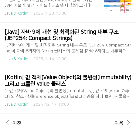
다.무어의 법칙이 성능이 아닌 트랜지스터 수를 기
JVM 메모리 설정 가이드 [ 최소/최대 힙의 크기 ]개
준으로 한다는 것은, 소프트웨어 엔지니어가 하드웨
발한 애플리케이션을 배포할 때면 여러 가지 설정
Java & Kotlin
2025. 1. 28. 10:00
어 엔지니어로부터 얻어낼 수 있는 성능이 2배가 아
및 옵션들을 제공해주어야 하는데, 대표적인 값이
님을 의미한다.성능에는 여러 가지 복합작인 요소가
바로 메모리 할당에 대한 부분이다. 자바에서 모든
작용하는데, 그럼에도 불구하고 성능에 가장 결정적
객체는 힙 영역에 할당되며, 핵심은 힙 메모리의 크
[Java] 자바 9에 개선 및 최적화된 String 내부 구조
인 요..
기이다. 힙 메모리의 크기를 너무 작게 잡으면 객체
(JEP254: Compact Strings)
를 힙 메모리에 할당할 공간이 부족하여 OutOfMe
1. 자바 9에 개선 및 최적화된 String 내부 구조 (JEP254: Compact Str
moryError로 인해 애플리케이션이 비정상적으로
ings)[ 자바 8까지의 String 클래스의 문제점 ]자바 8까지는 내부적으로
종료되거나 잦은 GC 발생으로 인해 애플리케이션
char형 배열을 사용하여 문자열을 다루고 있었다.public final class Str
오버헤드가 증가하여 성능에 문제를 줄 수 있다. 반
Java & Kotlin
2025. 1. 14. 10:00
ing implements java.io.Serializable, Comparable, CharSequence {
대로 힙 메모리를 지나치게 크게 잡으면 애프리케이
private final char value[]; private int hash; // ...} 하지만 이러한 방
션이 시작할 때 힙 초기화 시간이 길어져 시작 속도
식은 메모리 비효율적인 문제가 있었다. 왜냐하면 자바의 Char 타입과 S
가 저하되거나 GC를 수행하는 시간이 길어져 응답..
[Kotlin] 값 객체(Value Object)와 불변성(Immutablity) 
tring 타입은 유니코드를 통해 전 세계적으로 일관되게 텍스트 데이터를
그리고 코틀린 value 클래스
표현하고자 그 당시에 주목받던 UTF-1..
1. 값 객체(Value Object)와 불변성(Immutablity)[ 값 객체(Value Obje
ct) 와 참조 객체(reference object) ]프로그래밍을 하다 보면, 사물을
복합적으로 표현하는 것이 유용한 때가 있다. 예를 들어, 좌표는 x 값과 y
Java & Kotlin
2024. 12. 17. 10:00
값으로 표현될 수 있고, 금액은 숫자와 통화로 구성될 수 있다.class Poi
nt( val x: Int, val y: Int,) 이때 두 객체가 동일한지를 판단해야 하는 경
우가 있는데, 예를 들어 두 Point 객체가 모두 (2, 3)이라는 좌표를 나타
이전
다음
낸다면, 이를 동일하게 취급하는 것이 합리적일 수 있다.val p1 = Point
(2, 3);val p2 = Point(2, 3);check(p1 == p2) 이렇듯 속성 값에 의해..