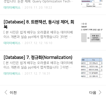
것입니다. 논문 제목: Query Optimization Techni
타내면 아래와 같다. 다수 사용자의 동시 접속을 위
ques - Tips For Writing Efficient And Faster S
해 DBMS는 동시성 제어를 할 수 있도록 Lock 기능
데이터베이스
2019. 11. 20. 18:22
QL Queries 저자 : Jean HABIMANA 출판된 저널/
과 SET TRANSACTION 명령어를 이용해 트랜잭션
컨퍼런스명: INTERNATIONAL JOURNAL OF SCIE
의 격리성 수준을 조정할 수 있는 기능도 제공한다.
NTIFIC & TECHNOLOGY RESEARCH 볼륨/페이지:
이렇게 동시성을 ..
[Database] 8. 트랜잭션, 동시성 제어, 회
VOLUME 4, ISSUE 10, 5 출판년도: 2015 1. Query
복
Optimize Skill(Query 최적화 및 튜닝 기술) [ Tip #
[ 본 사진은 쉽게 배우는 오라클로 배우는 데이터베
1: Use Column Names Instead of * in a SELEC
이스 개론과 실습 ppt에서 캡처했습니다. ]이번 장
T Statement ] 테이블에서 몇 개의 컬럼만을 조회
에서는 트랜잭션(Transaction), 동시성 제어(Locki
하는 경우라면, SELECT *을 ..
데이터베이스
2017. 12. 12. 16:10
ng or Currency Control), 회복(Recovery)에 대해
알아보겠습니다. 1. 트랜잭션(Transaction) [ 트랜
잭션 ]트랜잭션: DBMS에서 데이터를 다루는 논리
[Database] 7. 정규화(Normalization)
적인 작업의 단위DB에서 데이터를 다룰 때 장애가
[ 본 사진은 쉽게 배우는 오라클로 배우는 데이터베
일어난 경우 데이터를 복구하는 작업의 단위가 된
이스 개론과 실습 ppt에서 캡처했습니다. ] 이번에
다.DB에서 여러 작업이 동시에 같은 데이터를 다룰
는 이상현상(Anomly), 함수 종속성(Functional De
때가 이 작업을 서로 분리하는 단위가 된다.트랜잭
데이터베이스
2017. 12. 7. 16:31
pendency), 그리고 정규화(Normalization)에 대해
션은 전체가 수행되거나 또는 전혀 수행되지 않아야
알아보겠습니다. 1. 이상현상(Anomly) [ 이상현상
한다.(All or Nothing)우리가 데이터베이스에 삽입,
의 개념 ] 삭제 이상: 튜플 삭제 시 같이 저장된 다른
수정, 삭제 등의 작업을 할 때, 여러 개의 작업들을..
정보까지 연쇄적으로 삭제되는 현상 삽입 이상: 튜
이전
다음
플 삽입 시 특정 속성에 해당하는 값이 없어 NULL을
입력해야 하는 현상 수정 이상: 튜플 수정 시 중복된
데이터의 일부만 수정되어 일어나는 데이터 불일치