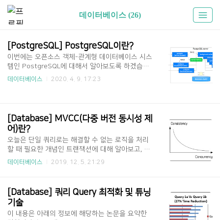
데이터베이스 (26)
[PostgreSQL] PostgreSQL이란?
이번에는 오픈소스 객체-관계형 데이터베이스 시스
템인 PostgreSQL에 대해서 알아보도록 하겠습니
다. 1. PostgreSQL이란? [ PostgreSQL이란? ] P
데이터베이스
2020. 4. 9. 17:23
ostgreSQL은 오픈 소스 객체-관계형 데이터베이
스 시스템(ORDBMS)으로, Enterprise급 DBMS의
기능과 차세대 DBMS에서나 볼 수 있을 법한 기능
들을 제공한다.약 20여년의 오랜 역사를 갖는 Post
[Database] MVCC(다중 버전 동시성 제
greSQL은 다른 관계형 데이터베이스 시스템과 달
어)란?
리 연산자, 복합 자료형, 집계 함수, 자료형 변환자,
오늘은 단일 쿼리로는 해결할 수 없는 로직을 처리
확장 기능 등 다양한 데이터베이스 객체를 사용자가
할 때 필요한 개념인 트랜잭션에 대해 알아보고, Sp
임의로 만들 수 있는 기능을 제공함으로써 마치 새
ring에서 어떻게 활용하는지 확인해보도록 하겠습
로운 하나의 프로그래밍 언어처럼 무한한 기능을 손
데이터베이스
2019. 12. 5. 21:29
니다. 1. 동시성 제어(Concurrency Control) [ 동시
쉽게 구현할 수 있다. [ PostgreSQL의 구조 ] Post
성 제어(Concurrency Control)이란? ] 동시성 제어
greSQ..
란 DBMS가 다수의 사용자 사이에서 동시에 작용하
[Database] 쿼리 Query 최적화 및 튜닝 
는 다중 트랜잭션의 상호간섭 작용에서 Database
기술
를 보호하는 것을 의미한다. 일반적으로 동시성을
이 내용은 아래의 정보에 해당하는 논문을 요약한
허용하면 일관성이 낮아지게 되며 이를 그래프로 나