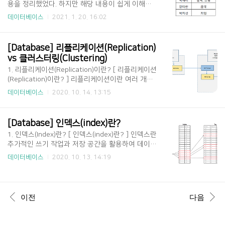
용을 정리했었다. 하지만 해당 내용이 쉽게 이해되
계열 데이터들은 동일한 소스로부터 시간이 지남에
지 않는 것 같아서 정규화 관련 글을 풀어서 다시 한
따라 만들어진 데이터들로 구성되므로 시간 경과에
데이터베이스
2021. 1. 20. 16:02
번 정리해보고자 한다. 1. 정규화(Normalization) [
따른 변화를 추적하는데 용이하다. 다소 어렵게 느
정규화(Normalization)이란? ] 정규화(Normalizat
낄 수 있지만 Time Serie..
ion)의 기본 목표는 테이블 간에 중복된 데이타를 허
[Database] 리플리케이션(Replication) 
용하지 않는다는 것이다. 중복된 데이터를 허용하지
vs 클러스터링(Clustering)
않음으로써 무결성(Integrity)를 유지할 수 있으며,
1. 리플리케이션(Replication)이란? [ 리플리케이션
DB의 저장 용량 역시 줄일 수 있다. 이러한 테이블
(Replication)이란? ] 리플리케이션이란 여러 개의
을 분해하는 정규화 단계가 정의되어 있는데, 여기
DB를 권한에 따라 수직적인 구조(Master-Slave)로
서 테이블을 어떻게 분해되는지에 따라 정규화 단계
데이터베이스
2020. 10. 14. 13:15
구축하는 방식이다. 리플리케이션에서 Master Nod
가 달라지는데, 각각의 정규화 단계에 대해 자세히
e는 쓰기 작업 만을 처리하며 Slave Node는 읽기
알아보도록 하자. [ 제1 정규화 ] 제1 정규화란 테이
작업 만을 처리한다. 리플리케이션은 비동기 방식으
블의 컬럼이 원..
[Database] 인덱스(index)란?
로 노드들 간의 데이터를 동기화하는데, 자세한 처
1. 인덱스(Index)란? [ 인덱스(index)란? ] 인덱스란
리 방법은 아래와 같다. [ 리플리케이션(Replicatio
추가적인 쓰기 작업과 저장 공간을 활용하여 데이터
n) 처리 방식 ] 위의 그림은 MySQL의 Replication
베이스 테이블의 검색 속도를 향상시키기 위한 자료
방식에 대한 그림이며 자세한 처리 순서는 아래와
데이터베이스
2020. 10. 13. 14:19
구조이다. 만약 우리가 책에서 원하는 내용을 찾는
같다. Master 노드에 쓰기 트랜잭션이 수행된다. M
다고 하면, 책의 모든 페이지를 찾아 보는것은 오랜
aster 노드는 데이터를 저장하고 트랜잭션에 대한
시간이 걸린다. 그렇기 때문에 책의 저자들은 책의
로그를 파일에 기록한다.(BIN LOG) ..
맨 앞 또는 맨 뒤에 색인을 추가하는데, 데이터베이
이전
다음
스의 index는 책의 색인과 같다. 데이터베이스에서
도 테이블의 모든 데이터를 검색하면 시간이 오래
걸리기 때문에 데이터와 데이터의 위치를 포함한 자