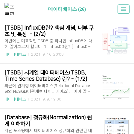
데이터베이스 (26)
[TSDB] InfluxDB란? 핵심 개념, 내부 구
조 및 특징  - (2/2)
이번에는 대표적인 TSDB 중 하나인 InfluxDB에 대
해 알아보고자 합니다. 1. InfluxDB란? [ InfluxDB
란? ] Influx DB란 많은 쓰기 작업과 쿼리 부하를 처
데이터베이스
2021. 9. 16. 20:00
리하기 위해 2013년에 Go 언어로 개발된 오픈소스
Time Series Database(시계열 데이터베이스)로
써 Tick Stack(Telegraf + InfluxDB + Chronogra
[TSDB] 시계열 데이터베이스(TSDB, 
f + Kapacitor)의 필수 컴포넌트 중 하나이다. Influ
Time Series Database) 란? - (1/2)
x DB는 많은 TSDB들(Prometheus, TimescaleD
최근에 관계형 데이터베이스(Relational Databas
B, Graphite, 등) 중에서 가장 유명하고, 많이 사용
e)와 NoSQL(비관계형 데이터베이스)에 이어 많은
되는 데이터베이스이다. Influx DB는 Distributed,
주목을 받는 시계열 데이터베이스(TSDB, Time Ser
Scale horizontally하게 설계되어 새로운 노드만 추
데이터베이스
2021. 9. 9. 19:00
ies Database)가 있습니다. 이번에는 TSDB에 대
가하면 손쉽게 ..
해 간단히 살펴보고자 합니다. 1. 시계열 데이터베이
스(TSDB, Time Series Database) 란? [ 시계열
[Database] 정규화(Normalization) 쉽
데이터(Time Series Data) 란? ] Time-Stamped
게 이해하기
Data라고도 불리는 Time Seriese Data(시계열 데
지난 포스팅에서 데이터베이스 정규화와 관련된 내
이터)는 시간에 따라 저장된 데이터를 의미한다. 시