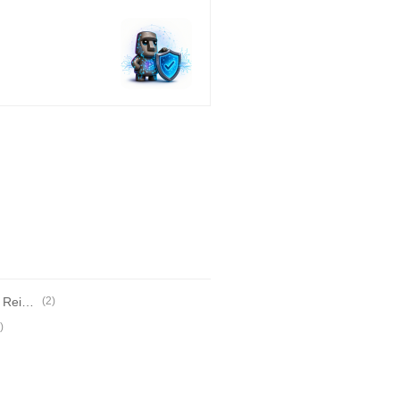
[논문번역] Playing Atari with Deep Reinforcement Learning 논문 설명/요약
(2)
)