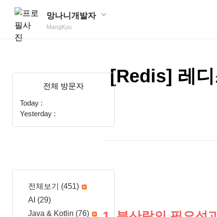
망나니개발자
MangKyu
[Redis] 
전체 방문자
Today :
Yesterday :
전체보기
(451)
AI
(29)
1. 분산락의 필요성과
Java & Kotlin
(76)