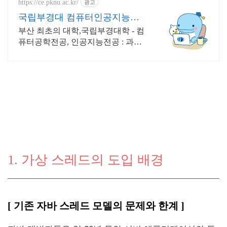
https://ce.pknu.ac.kr/
광고
국립부경대 컴퓨터인공지능학
부
부산 최초의 대학,국립부경대학 - 컴
퓨터공학전공, 인공지능전공 : 과학
기술정보통신부 소프트웨어중심대
학 187억 선정
1. 가상 스레드의 도입 배경
[ 기존 자바 스레드 모델의 문제와 한계 ]