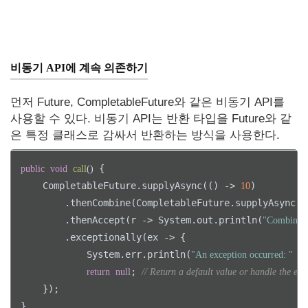
비동기 API에 계속 의존하기
먼저 Future, CompletableFuture와 같은 비동기 API를
사용할 수 있다. 비동기 API는 반환 타입을 Future와 같
은 특정 클래스로 감싸서 반환하는 방식을 사용한다.
 {

public
void
call
()
    CompletableFuture.supplyAsync(() -> 
)

10
        .thenCombine(CompletableFuture.supplyAsync((
        .thenAccept(r -> System.out.println(
"Combined 
        .exceptionally(ex -> {    

            System.err.println(
 +
"An exception occurred: "
; 
return
null
// Return a default value or handle the ex
    });

}