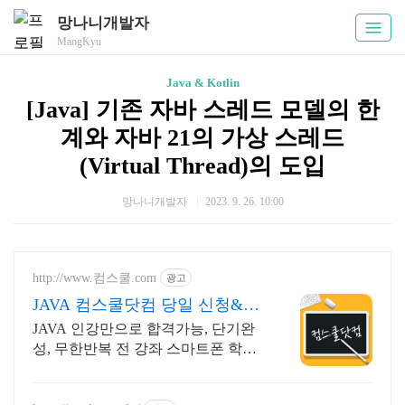
망나니개발자
MangKyu
Java & Kotlin
[Java] 기존 자바 스레드 모델의 한
계와 자바 21의 가상 스레드
(Virtual Thread)의 도입
망나니개발자
2023. 9. 26. 10:00
http://www.컴스쿨.com
광고
JAVA 컴스쿨닷컴 당일 신청&결
제시 기프티콘!
JAVA 인강만으로 합격가능, 단기완
성, 무한반복 전 강좌 스마트폰 학습
가능