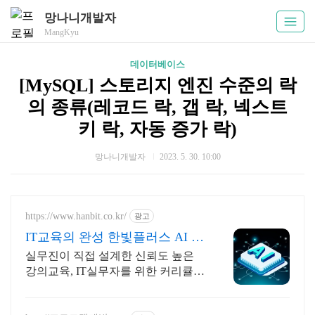
망나니개발자
MangKyu
데이터베이스
[MySQL] 스토리지 엔진 수준의 락
의 종류(레코드 락, 갭 락, 넥스트
키 락, 자동 증가 락)
망나니개발자
2023. 5. 30. 10:00
https://www.hanbit.co.kr/
광고
IT교육의 완성 한빛플러스 AI 실
전 학습의 정석
실무진이 직접 설계한 신뢰도 높은
강의교육, IT실무자를 위한 커리큘럼
이 한 곳에 입문부터 실무까지, 실전
은 한빛플러스에서