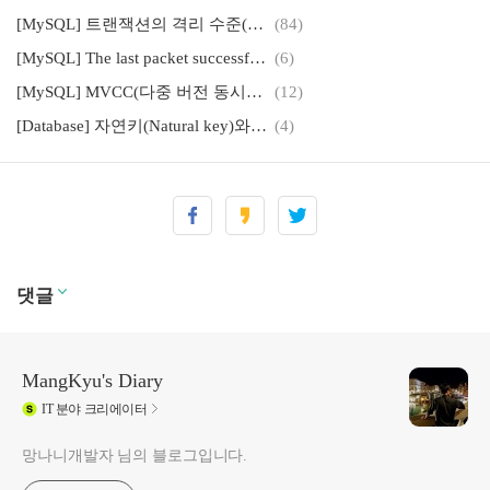
[MySQL] 트랜잭션의 격리 수준(Isolation Level)에 대해 쉽고 완벽하게 이해하기
(84)
[MySQL] The last packet successfully received from the server was 12,345,678 milliseconds ago 에러 대응하기
(6)
[MySQL] MVCC(다중 버전 동시성 제어)와 데이터베이스가 트랜잭션을 지원하는 방법과 동작 과정
(12)
[Database] 자연키(Natural key)와 대체키(Surrogate Key), PK(기본키)를 대체키로 설정해야 하는 이유
(4)
댓글
MangKyu's Diary
IT
분야 크리에이터
망나니개발자 님의 블로그입니다.