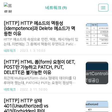
네트워크 (9)
[HTTP] HTTP 메소드의 멱등성
(Idempotence)과 Delete 메소드가 멱
등한 이유
HTTP 메소드의 속성으로 안전, 멱등, 캐시가능이 있
는데, 이번에는 그 중에서 멱등이 무엇이고 Patch
가 멱등하지 않은 이유와 Delete가 멱등한 이유에
네트워크
2023. 1. 3. 10:03
대해서 살펴보도록 하겠습니다. 1. HTTP 메소드의
멱등성(Idempotence)이란? [ HTTP 메소드의 멱
[HTTP] HTML 폼(form) 요청이 GET, 
등성(Idempotence)이란? ] HTTP 메소드의 속성
POST만 가능하고 PATCH, PUT, 
중에 안전(Safe), 캐시(Cacheable)과 함께 멱등성(I
DELETE은 불가능한 이유
dempotence)이 있다. RFC 7231 스펙 문서에 보
면 멱등성이란 “여러 번 동일한 요청을 보냈을 때,
최근에 Multipart/form-data 형태의 데이터를 다
서버에 미치는 의도된 영향이 동일한 경우” 라고 정
루어야 했는데, PATCH나 PUT는 요청이 정상적으
의되어 있다. 그리고 Safe 요청들(GET, HEAD 등)에
로 처리되지 않는 것을 확인했습니다. 그래서 어째
네트워크
2022. 3. 11. 10:00
더해 PUT, DELETE가 멱등한 HTTP 메소드라고 나
서인지 이유를 찾아 보게 되었고, 이번에는 관련 내
와있다. [ HTTP 메소드의 멱..
용에 대해 정리해보고자 합니다. 관련된 내용은 Sta
[HTTP] HTTP 상태 
ckExchange에서 참고하였으며, 편하게 읽어주세
401(Unauthorized) vs  
요ㅎㅎ 1. HTML 폼(form) 요청이 PATCH와 PUT,
403(Forbidden) 차이
DELETE를 지원하지 않는다. [ Multipart PATCH/P