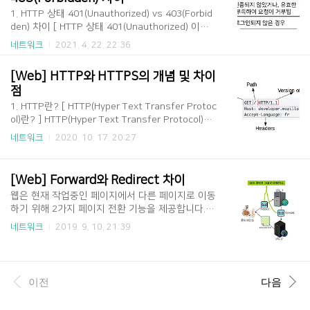
UT API 개발 과정 ] Multipart PATCH/PUT API 개
1. HTTP 상태 401(Unauthorized) vs 403(Forbid
발 개발을 진행하다가 데이터와 이미지를 함께 보내
den) 차이 [ HTTP 상태 401(Unauthorized) 이란?
기 위해 Multipart/form-data 타입의 데이터를 다
] HTTP 상태 중 401(Unauthorized)는 클라이언트
네트워크
2021. 4. 22. 22:36
루어야 했습니다. 부서 특성상 평소에 폼 데이터를
가 인증되지 않았거나, 유효한 인증 정보가 부족하
다룰 일이 거의 없었는데, 평소에 ..
여 요청이 거부되었음을 의미하는 상태값이다. 즉,
[Web] HTTP와 HTTPS의 개념 및 차이
클라이언트가 인증되지 않았기 때문에 요청을 정상
점
적으로 처리할 수 없다고 알려주는 것이다. 401(Un
authorized) 응답을 받는 대표적인 경우는 로그인
1. HTTP란? [ HTTP(Hyper Text Transfer Protoc
이 되어 있지 않은 상태에서 무언가 요청을 하는 경
ol)란? ] HTTP(Hyper Text Transfer Protocol)란
우이다. 예를 들어 어떤 쇼핑몰 사이트에 로그인을
서버/클라이언트 모델을 따라 데이터를 주고 받기
네트워크
2020. 10. 17. 20:27
하지 않았는데 나의 결제 내역과 같은 정보를 달라
위한 프로토콜이다. 즉, HTTP는 인터넷에서 하이퍼
고 하면 401(Unauthorized)를 반환받게 될 것이다.
텍스트를 교환하기 위한 통신 규약으로, 80번 포트
이와 많이 혼동되는 HTTP 상태로..
를 사용하고 있다. 따라서 HTTP 서버가 80번 포트
[Web] Forward와 Redirect 차이
에서 요청을 기다리고 있으며, 클라이언트는 80번
웹은 현재 작업중인 페이지에서 다른 페이지로 이동
포트로 요청을 보내게 된다. HTTP는 1989년 팀 버
하기 위해 2가지 페이지 전환 기능을 제공합니다.
너스 리(Tim Berners Lee)에 의해 처음 설계되었
오늘은 2가지의 페이지 전환 방법의 차이와 사용법
으며, WWW(World-Wide-Web) 기반에서 세계적
네트워크
2019. 9. 10. 21:39
에 대해 알아보도록 하겠습니다. 1. Forward 방식 [
인 정보를 공유하는데 큰 역할을 하였다. [ HTTP의
Forward 방식 ] Forward는 Web Container 차원
구조 ] HTTP는 애플리케이션 레벨의 프로토콜로 T
에서 페이지의 이동만 존재합니다. 실제로 웹 브라
CP/IP 위에서 작동한..
우저는 다른 페이지로 이동했음을 알 수 없습니다.
이전
다음
그렇기 때문에 웹 브라우저에는 최초에 호출한 URL
이 표시되고, 이동한 페이지의 URL 정보는 확인할