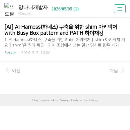
망나니개발자
2026/05/05 (1)
MangKyu
[AI] AI Harness(하네스) 구축을 위한 shim 아키텍처 
with Busy Box pattern and PATH 하이재킹
1. AI Harness(하네스) 구축을 위한 Shim 아키텍처 [ shim 아키텍처 개
요 ]"shim"은 원래 목공·기계 조립에서 쓰는 일반 명사로 얇은 쐐기·
끼움쇠를 뜻한다. 두 부품 사이의 미세한 틈을 메우거나 높이를 맞추기
Server
2026. 5. 5. 10:00
위해 끼워 넣는 얇은 조각(나무, 금속, 플라스틱)으로, 문 경첩이 안 맞을
때 종이를 접어서 끼우는 그 동작이 바로 shim이다.마이크로소프트는 이
러한 어원에 착안하여 windows 호환성 레이어를 위한 구조를 잡는 데 S
이전
다음
him 이라는 용어를 처음 사용하며 널리 알려지게 되었다. Windows의 A
pplication Compatibility Toolkit (ACT) 문서에서 Microsoft는 이렇게
정의한다.A shim is a small library that transp..
Blog is powered by
Tistory
/ Designed by
Tistory