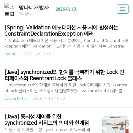
망나니개발자
2026/01 (3)
MangKyu
[Spring] Validation 애노테이션 사용 시에 발생하는 
ConstraintDeclarationException 에러
1. Validation 애노테이션 사용 시에 발생하는 ConstraintDeclarationE
xception 에러[ Validation 애노테이션 사용 시에 발생하는 Constraint
DeclarationException 에러 ]에를 들어 다음과 같은 컨트롤러가 존재한
Spring
2026. 1. 20. 10:00
다고 하자. 파라미터로 받는 name은 최소 길이가 10이여야 한다는 유효
성 검사를 도와주는 @Length 애노테이션이 붙어 있다. 그리고 이를 추
싱화한 TestControllerInterface에는 관련 애노테이션 정보가 존재하
[Java] synchronized의 한계를 극복하기 위한 Lock 인
지 않는 상황이다. 이러한 상황에서 컨트롤러를 호출하게 되면 어떤 결과
터페이스와 ReentrantLock 클래스
가 나올까?import org.hibernate.validator.constraints.Length;impo
1. synchronized의 한계를 극복하기 위한 Lock 인터페이스와 Reentra
rt org.springframewo..
ntLock 클래스이전 포스팅에서 설명하였듯, synchronized 키워드를 활
용한 동시성 제어는 다음의 2가지 치명적인 문제가 있었다.공정성 문제:
Java & Kotlin
2026. 1. 13. 10:00
락의 획득 순서가 보장되지 않음무한 대기 문제: 대기하는 스레드를 깨우
는 등의 제어를 할 수 없음 이런 문제를 해결하기 위해 자바 1.5부터 jav
a.util.concurrent 라는 동시성 문제 해결을 위한 라이브러리 패키지가
[Java] 동시성 제어를 위한 
추가되었다. [ 무한 대기 문제를 해결하기 위한 LockSupport 클래스 ]먼
synchronized 키워드의 의미와 한계점
저 무한 대기 문제를 해결하기 위해 LockSupport 클래스가 추가되었다.
1. 동시성 제어를 위한 synchronized 키워드의 의
LockSupport는 스레드를 블로킹/언블로킹하기 위한 가장 기본적인 도