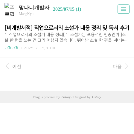
망나니개발자
2025/07/15 (1)
MangKyu
[비개발서적] 직업으로서의 소설가 내용 정리 및 독서 후기
1. 직업으로서의 소설가 내용 정리[ 1. 소설가는 포용적인 인종인가 ]소
설 한 편을 쓰는 건 그리 어렵지 않습니다. 뛰어난 소설 한 편을 써내는
것도 사람에 따라서는 그리 어렵지 않습니다. 간단한 일이라고까지는 하
끄적끄적
2025. 7. 15. 10:00
지 않겠지만, 못 할 것도 없는 일입니다. 그러나 소설을 지속적으로 써낸
다는 것은 상당히 어렵습니다. 누구라도 할 수 있는 일이 아닙니다. 그렇
게 하려면 앞서 말씀드린 것처럼 특별한 자격 같은 것이 필요하기 때문입
이전
다음
니다. 그건 아마도 ‘재능’과는 좀 다른 것이겠지요.자, 그런 자격이 있는지
없는지, 그걸 분간하려면 어떻게 해야 하는가. 대답은 단 한 가지, 실제로
물에 뛰어들어 과연 떠오르는지 가라앉는지 지켜보는 수밖에 없습니다. [
2. 소설가가 된 무렵 ]내가 오랜 세월에 걸쳐 가장 소중히..
Blog is powered by
Tistory
/ Designed by
Tistory