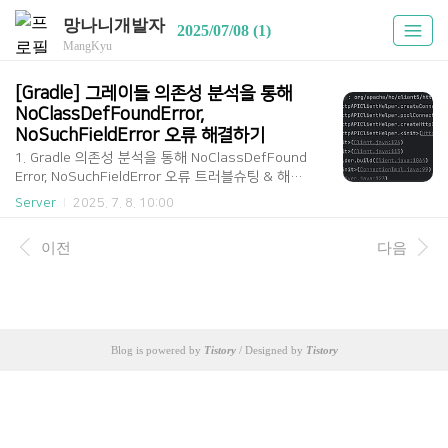
망나니개발자
2025/07/08 (1)
MangKyu
[Gradle] 그레이들 의존성 분석을 통해 
NoClassDefFoundError, 
NoSuchFieldError 오류 해결하기
1. Gradle 의존성 분석을 통해 NoClassDefFound
Error, NoSuchFieldError 오류 트러블슈팅 & 해결
하기[ Gradle의 의존성 분석을 위한 Task들 ]Gradl
Server
2025. 7. 8. 10:00
e의 dependencies TaskGradle은 의존성 분석을
위한 다양한 Taks들을 제공하는데, 크게 2가지를
이전
다음
활용하게 된다.dependencies모든 의존성과 그 트
리 구조를 출력하는 Task전체적인 의존성을 파악하
고, 특정 의존성이 '왜 추가되었는지' 확인하는 데 용
이함dependencyInsight특정 의존성에 대한 상세
정보를 출력하는 Task특정 의존성에 대해 '왜 이 버
전이 결정되었는지' 확인하는 데 용이함 먼저 depe
Blog is powered by
Tistory
/ Designed by
Tistory
ndencies Task를 실행해보자. 다음과 같은 명령어
로 실행할 수 있다....