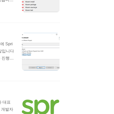
cense
이 부족한
어 이야기
 Spri
는 말입니다
을 진행하
 이미지를
ct를 선
 저는 w
사 대표
 개발자