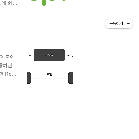
음에 회사
지만 망
 해보았습
구독하기
가 되지
 페북에
훌륭하신
 Reac
지만 막상
 나오길
해 알아