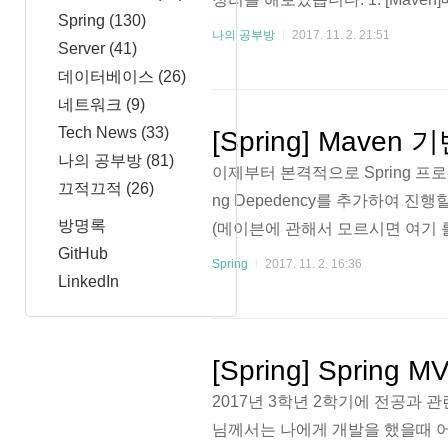
Spring
(130)
다. Apache Maven은 자바용 프
나의 공부방
2017. 11. 2. 21:51
Server
(41)
로 배포되는 오픈 소스 소프트웨
데이터베이스
(26)
까닭에 여러 자료들을 참고하여 
네트워크
(9)
해보겠습니다. 대학교 2학년 때 학
Tech News
(33)
[Spring] Mave
나의 공부방
(81)
이제부터 본격적으로 Spring 프
끄적끄적
(26)
ng Depedency를 추가하여 진행할
방명록
(메이븐에 관해서 모르시면 여기 
GitHub
는데는 애를 많이 먹었기에 다른
Spring
2017. 11. 2. 16:36
LinkedIn
최대한 활용해보도록 하겠습니다! 1.
택해줍니다. 2. Maven web 
ebapp을 선택했습니다. 웹페이지를
[Spring] Spring
2017년 3학년 2학기에 전공과
님께서는 나에게 개발을 했을때 