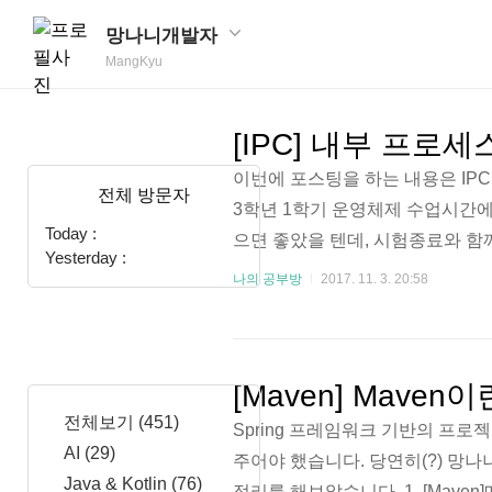
망나니개발자
MangKyu
[IPC] 내부 프로
이번에 포스팅을 하는 내용은 IPC(In
전체 방문자
3학년 1학기 운영체제 수업시간에
Today :
으면 좋았을 텐데, 시험종료와 함
Yesterday :
보려고 합니다. 1. IPC(Inter P
나의 공부방
2017. 11. 3. 20:58
받아들이기 참 쉽습니다. 내부 프
이라는 뜻인데, 프로세스가 통신 
이며, 동시에 접근 가능한 메모리 
[Maven] Mave
전체보기
(451)
Spring 프레임워크 기반의 프로젝
AI
(29)
주어야 했습니다. 당연히(?) 
Java & Kotlin
(76)
정리를 해보았습니다. 1. [Mave