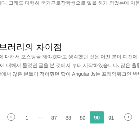
니다. 그래도 다행히 국가근로장학생으로 일을 하게 되었는데 처
ing 이라는 프레임워크를 사용하고 있다고 얘기를 들었습니다. 하
라는 단어는 생소하였기에 Spring 스프링이 무엇인지 부터 공부를
 Spring의 사전적 정의는 아래와 같습니다. (물론 읽어서 바로 이해
 위한 오픈소스 애플리케이션 프레임워크 최근에는 ..
브러리의 차이점
 대해서 포스팅을 해야겠다고 생각했던 것은 어떤 분이 예전에
Js의 차이'에 대해서 물었던 글을 본 것에서 부터 시작하였습니다. 많은 
서 많은 분들이 적어줬던 답이 Angular Js는 프레임워크인 반면
니다. 물론 프레임워크와 라이브러리 모두 자주 접했던 단어들이
막하였고, 마침 Maven과 Spring을 공부하는데 이 내용이 다시
레임워크와 라이브러리에 대해서 알아보고, 그 둘의 차이점에 대
rk(프레임워크) 프레임워크는 뼈대..
90
1
···
87
88
89
91