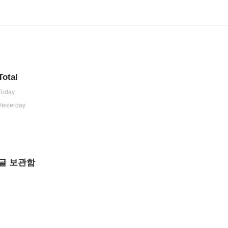
Total
Today
Yesterday
글 보관함