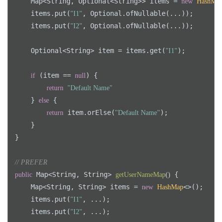
    Map<String, Optional<String>> items = 
new
HashMa
    items.put(
, Optional.ofNullable(...));

"I1"
    items.put(
, Optional.ofNullable(...));

"I2"
    Optional<String> item = items.get(
);

"I1"
 (item == 
) {

if
null
return
"Default Name"
    } 
 {

else
 item.orElse(
);

return
"Default Name"
    }

}

// PREFER
 Map<String, String> 
 {

public
getUserNameMap
()
    Map<String, String> items = 
<>();

new
HashMap
    items.put(
, ...);

"I1"
    items.put(
, ...);

"I2"