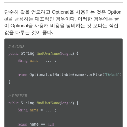
단순히 값을 얻으려고 Optional을 사용하는 것은 Option
al을 남용하는 대표적인 경우이다. 이러한 경우에는 굳
이 Optional을 사용해 비용을 낭비하는 것 보다는 직접
값을 다루는 것이 좋다.
// AVOID
 String 
 {

public
findUserName
(
long
 id)
 ... ;

String
name
=
 Optional.ofNullable(name).orElse(
);

return
"Default"
}

// PREFER
 String 
 {

public
findUserName
(
long
 id)
 ... ;

String
name
=
 name == 
return
null