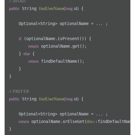
// AVOID
 String 
 {

public
findUserName
(
long
 id)
    Optional<String> optionalName = ... ;

 (optionalName.isPresent()) {

if
 optionalName.get();

return
    } 
 {

else
 findDefaultName();

return
    }

}

// PREFER
 String 
 {

public
findUserName
(
long
 id)
    Optional<String> optionalName = ... ;

 optionalName.orElseGet(
::findDefaultName)
return
this
}