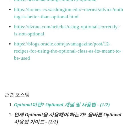
https://homes.cs.washington.edu/~mernst/advice/noth
ing-is-better-than-optional.html
https://dzone.com/articles/using-optional-correctly-
is-not-optional
https://blogs.oracle.com/javamagazine/post/12-
recipes-for-using-the-optional-class-as-its-meant-to-
be-used
관련 포스팅
Optional이란? Optional 개념 및 사용법 - (1/2)
언제 Optional을 사용해야 하는가? 올바른 Optional
사용법 가이드 - (2/2)